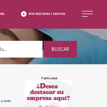
ada
Alta doctores / centros
BUSCAR
Publicidad
e
y serás