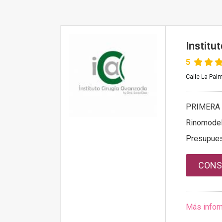
Institu
5
Calle La Palm
PRIMERA 
Rinomodel
Presupue
CONS
Más infor