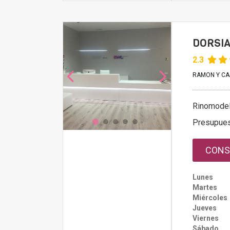
DORSIA
2.3
RAMON Y CAJA
Rinomodel
Presupue
CONS
Lunes
Martes
Miércoles
Jueves
Viernes
Sábado