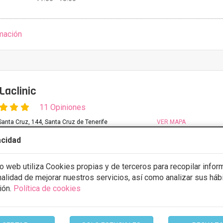
mación
aclinic
11 Opiniones
anta Cruz, 144, Santa Cruz de Tenerife
VER MAPA
acidad
CIÓN A MEDIDA
io web utiliza Cookies propias y de terceros para recopilar infor
ación
Desde 500€
inalidad de mejorar nuestros servicios, así como analizar sus háb
ión.
Política de cookies
ULTAR/CITA/PRESUPUESTO
10:00 - 14:00 16:00 - 20:00