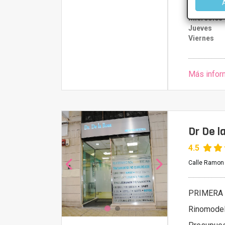
Martes
Miércoles
Jueves
Viernes
Más infor
Dr De l
4.5
Calle Ramon y
PRIMERA 
Rinomodel