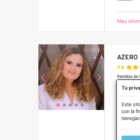
Más infor
AZERO L
4.6
Ramblas de S
Tu priv
FINANCIA
Este sit
Rinomodel
con la f
navegac
CONS
Lunes