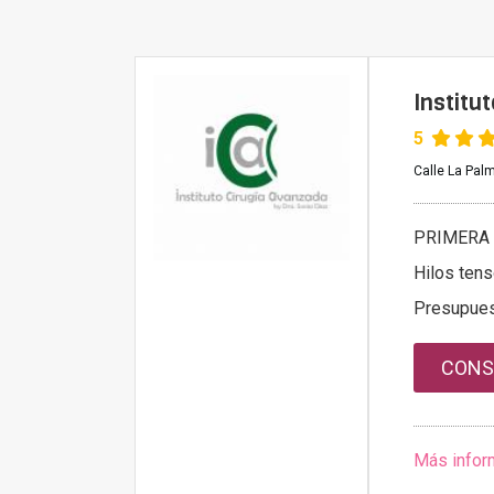
Institu
5
Calle La Palm
PRIMERA 
Hilos ten
Presupue
CONS
Más infor