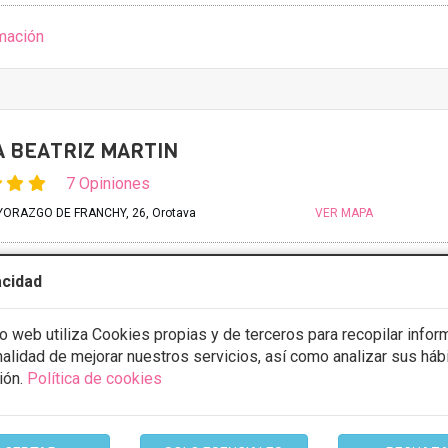
mación
A BEATRIZ MARTIN
7 Opiniones
ORAZGO DE FRANCHY, 26, Orotava
VER MAPA
sores
Desde 500€
acidad
stos con
5% de descuento *
io web utiliza Cookies propias y de terceros para recopilar infor
inalidad de mejorar nuestros servicios, así como analizar sus háb
ULTAR/CITA/PRESUPUESTO
ión.
Política de cookies
10:00 - 13:00 16:00 - 19:00
10:00 - 13:00 16:00 - 19:00