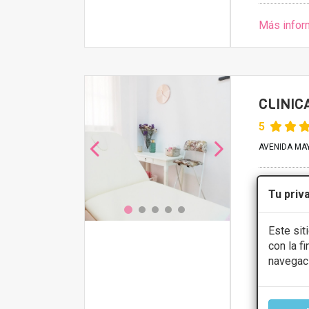
Más infor
CLINIC
5
AVENIDA MAY
Hilos ten
Tu priv
Presupue
Este sit
con la f
CONS
navegac
Lunes
Martes