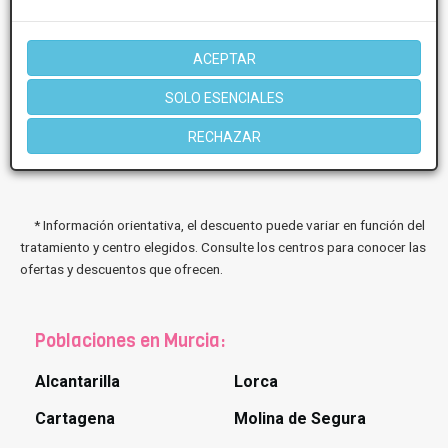
ACEPTAR
SOLO ESENCIALES
RECHAZAR
13 de Oct, 2021 Enfermedad en la piel: piel seca en los
niños
* Información orientativa, el descuento puede variar en función del
tratamiento y centro elegidos. Consulte los centros para conocer las
ofertas y descuentos que ofrecen.
Poblaciones en Murcia:
Alcantarilla
Lorca
Cartagena
Molina de Segura