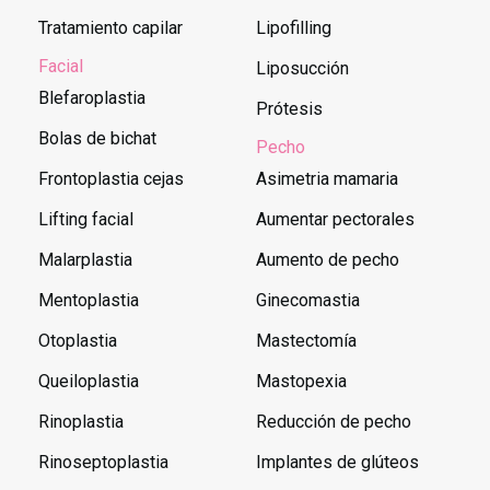
Tratamiento capilar
Lipofilling
Facial
Liposucción
Blefaroplastia
Prótesis
Bolas de bichat
Pecho
Frontoplastia cejas
Asimetria mamaria
Lifting facial
Aumentar pectorales
Malarplastia
Aumento de pecho
Mentoplastia
Ginecomastia
Otoplastia
Mastectomía
Queiloplastia
Mastopexia
Rinoplastia
Reducción de pecho
Rinoseptoplastia
Implantes de glúteos