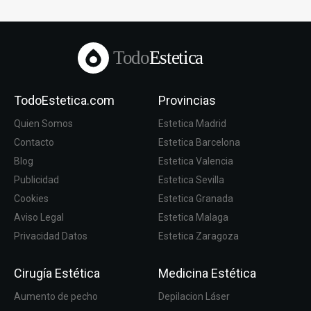
Todo
Estetica
TodoEstetica.com
Provincias
Quien Somos
Estetica Madrid
Contacto
Estetica Barcelona
Blog
Estetica Valencia
Publicidad
Estetica Sevilla
Cookies
Estetica Granada
Aviso Legal
Estetica Malaga
Privacidad Datos
Estetica Zaragoza
Cirugía Estética
Medicina Estética
Aumento de pecho
Depilacion Láser