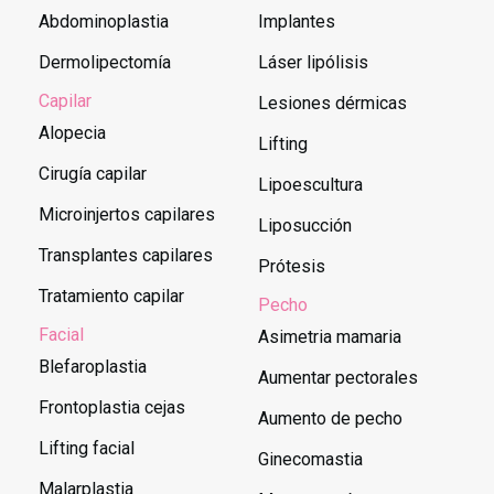
Abdominoplastia
Implantes
Dermolipectomía
Láser lipólisis
Capilar
Lesiones dérmicas
Alopecia
Lifting
Cirugía capilar
Lipoescultura
Microinjertos capilares
Liposucción
Transplantes capilares
Prótesis
Tratamiento capilar
Pecho
Facial
Asimetria mamaria
Blefaroplastia
Aumentar pectorales
Frontoplastia cejas
Aumento de pecho
Lifting facial
Ginecomastia
Malarplastia