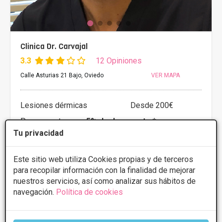
Clinica Dr. Carvajal
3.3
12 Opiniones
Calle Asturias 21 Bajo, Oviedo
VER MAPA
Lesiones dérmicas
Desde 200€
Presupuestos con
5% de descuento *
Tu privacidad
CONSULTAR/CITA/PRESUPUESTO
Este sitio web utiliza Cookies propias y de terceros
para recopilar información con la finalidad de mejorar
Lunes
10:00 - 14:00 16:00 - 20:00
nuestros servicios, así como analizar sus hábitos de
Martes
10:00 - 14:00 16:00 - 20:00
navegación.
Política de cookies
Miércoles
10:00 - 14:00 16:00 - 20:00
Jueves
10:00 - 14:00 16:00 - 20:00
Viernes
10:00 - 14:00