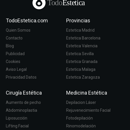
Todo
Estetica
TodoEstetica.com
Provincias
Quien Somos
Estetica Madrid
Contacto
Estetica Barcelona
Blog
Estetica Valencia
Publicidad
Estetica Sevilla
Cookies
Estetica Granada
Aviso Legal
Estetica Malaga
Privacidad Datos
Estetica Zaragoza
Cirugía Estética
Medicina Estética
Aumento de pecho
Depilacion Láser
Abdominoplastia
Rejuvenecimiento Facial
Liposucción
Fotodepilación
Lifting Facial
Rinomodelación