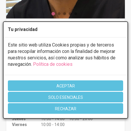
Clinica Dr. Carvajal
Tu privacidad
3.3
12 Opiniones
Este sitio web utiliza Cookies propias y de terceros
Calle Asturias 21 Bajo, Oviedo
VER MAPA
para recopilar información con la finalidad de mejorar
nuestros servicios, así como analizar sus hábitos de
Frontoplastia cejas
Desde 2000€
navegación.
Política de cookies
Presupuestos con
5% de descuento *
ACEPTAR
CONSULTAR/CITA/PRESUPUESTO
SOLO ESENCIALES
Lunes
10:00 - 14:00 16:00 - 20:00
Martes
10:00 - 14:00 16:00 - 20:00
RECHAZAR
Miércoles
10:00 - 14:00 16:00 - 20:00
Jueves
10:00 - 14:00 16:00 - 20:00
Viernes
10:00 - 14:00