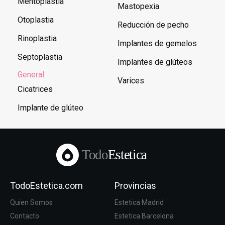
Mentoplastia
Mastopexia
Otoplastia
Reducción de pecho
Rinoplastia
Implantes de gemelos
Septoplastia
Implantes de glúteos
General
Varices
Cicatrices
Implante de glúteo
Todo
Estetica
TodoEstetica.com
Provincias
Quien Somos
Estetica Madrid
Contacto
Estetica Barcelona