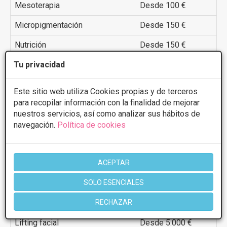
Mesoterapia
Desde 100 €
Micropigmentación
Desde 150 €
Nutrición
Desde 150 €
Tu privacidad
Peeling
Desde 100 €
Factores de crecimiento
Desde 500 €
Este sitio web utiliza Cookies propias y de terceros
para recopilar información con la finalidad de mejorar
Radiofrecuencia
Desde 50 €
nuestros servicios, así como analizar sus hábitos de
Abdominoplastia
Desde 5.000 €
navegación.
Política de cookies
Dermolipectomía
Desde 5.000 €
ACEPTAR
Microinjertos capilares
Desde 2.000 €
SOLO ESENCIALES
Blefaroplastia
Desde 2.000 €
RECHAZAR
Frontoplastia cejas
Desde 2.000 €
Lifting facial
Desde 5.000 €