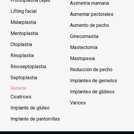
Frontoplastia cejas
Asimetria mamaria
Lifting facial
Aumentar pectorales
Malarplastia
Aumento de pecho
Mentoplastia
Ginecomastia
Otoplastia
Mastectomía
Rinoplastia
Mastopexia
Rinoseptoplastia
Reducción de pecho
Septoplastia
Implantes de gemelos
General
Implantes de glúteos
Cicatrices
Varices
Implante de glúteo
Implante de pantorrillas