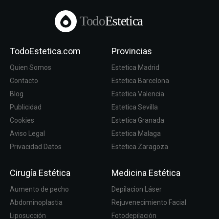
Todo
Estetica
TodoEstetica.com
Provincias
Quien Somos
Estetica Madrid
Contacto
Estetica Barcelona
Blog
Estetica Valencia
Publicidad
Estetica Sevilla
Cookies
Estetica Granada
Aviso Legal
Estetica Malaga
Privacidad Datos
Estetica Zaragoza
Cirugía Estética
Medicina Estética
Aumento de pecho
Depilacion Láser
Abdominoplastia
Rejuvenecimiento Facial
Liposucción
Fotodepilación