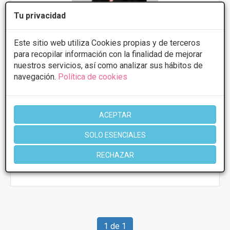
Tu privacidad
Este sitio web utiliza Cookies propias y de terceros
para recopilar información con la finalidad de mejorar
Aumento de pecho - Cirujano Dr Joaquin Navarro
nuestros servicios, así como analizar sus hábitos de
Calle Olivo 55, Jaén
VER MAPA
navegación.
Política de cookies
Presupuestos con
5% de descuento *
ACEPTAR
CONSULTAR/CITA/PRESUPUESTO
SOLO ESENCIALES
RECHAZAR
Más información
1 de 1