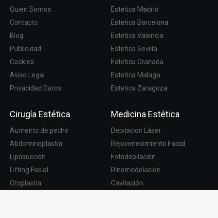
Quien Somos
Estetica Madrid
Contacto
Estetica Barcelona
Blog
Estetica Valencia
Publicidad
Estetica Sevilla
Cookies
Estetica Granada
Aviso Legal
Estetica Malaga
Privacidad Datos
Estetica Zaragoza
Cirugía Estética
Medicina Estética
Aumento de pecho
Depilacion Láser
Abdominoplastia
Rejuvenecimiento Facial
Liposucción
Fotodepilación
Lifting Facial
Rinomodelación
Otoplastia
Cavitación
Rinoplastia
Septoplastia