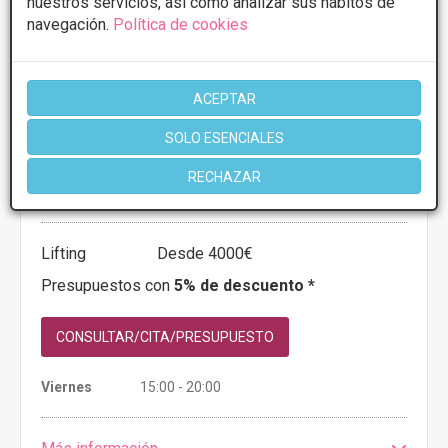
nuestros servicios, así como analizar sus hábitos de
navegación.
Política de cookies
ACEPTAR
Dr. Mario Llop
SOLO ESENCIALES
3.4
5 Opiniones
RECHAZAR
Calle Gordoniz,18, Bilbao
VER MAPA
Lifting
Desde 4000€
Presupuestos con
5% de descuento *
CONSULTAR/CITA/PRESUPUESTO
Viernes
15:00 - 20:00