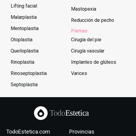
Lifting facial
Mastopexia
Malarplastia
Reducción de pecho
Mentoplastia
Piernas
Otoplastia
Cirugía del pie
Queiloplastia
Cirugía vascular
Rinoplastia
Implantes de glúteos
Rinoseptoplastia
Varices
Septoplastia
Todo
Estetica
TodoEstetica.com
Provincias