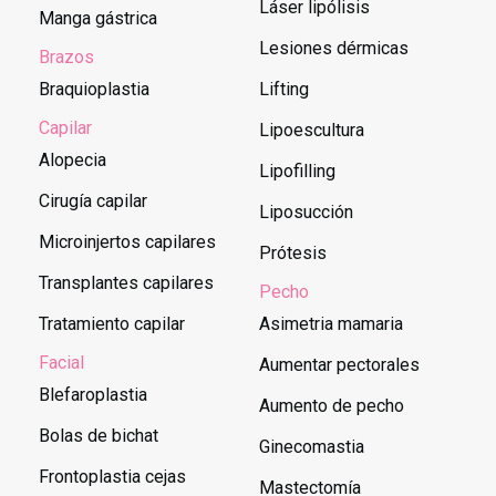
Láser lipólisis
Manga gástrica
Lesiones dérmicas
Brazos
Braquioplastia
Lifting
Capilar
Lipoescultura
Alopecia
Lipofilling
Cirugía capilar
Liposucción
Microinjertos capilares
Prótesis
Transplantes capilares
Pecho
Tratamiento capilar
Asimetria mamaria
Facial
Aumentar pectorales
Blefaroplastia
Aumento de pecho
Bolas de bichat
Ginecomastia
Frontoplastia cejas
Mastectomía