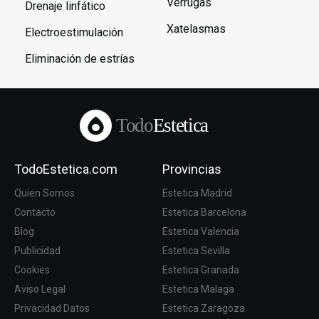
Verrugas
Drenaje linfático
Xatelasmas
Electroestimulación
Eliminación de estrías
Todo
Estetica
TodoEstetica.com
Provincias
Quien Somos
Estetica Madrid
Contacto
Estetica Barcelona
Blog
Estetica Valencia
Publicidad
Estetica Sevilla
Cookies
Estetica Granada
Aviso Legal
Estetica Malaga
Privacidad Datos
Estetica Zaragoza