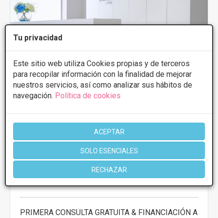
Tu privacidad
Este sitio web utiliza Cookies propias y de terceros
para recopilar información con la finalidad de mejorar
nuestros servicios, así como analizar sus hábitos de
navegación.
Política de cookies
ACEPTAR
SOLO ESENCIALES
DORSIA CLINICAS DE ESTETICA
3.8
10 Opiniones
RECHAZAR
Cervantes, 20 28932, Móstoles
VER MAPA
PRIMERA CONSULTA GRATUITA & FINANCIACIÓN A