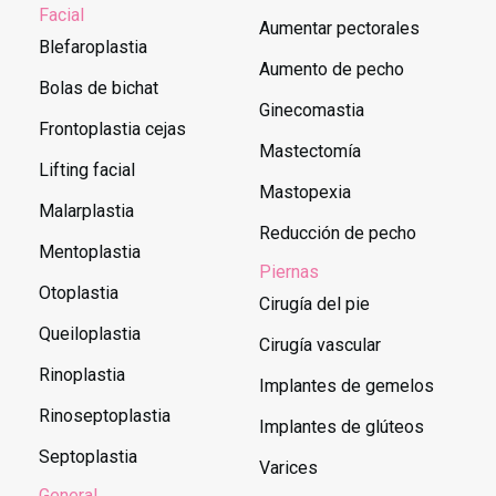
Facial
Aumentar pectorales
Blefaroplastia
Aumento de pecho
Bolas de bichat
Ginecomastia
Frontoplastia cejas
Mastectomía
Lifting facial
Mastopexia
Malarplastia
Reducción de pecho
Mentoplastia
Piernas
Otoplastia
Cirugía del pie
Queiloplastia
Cirugía vascular
Rinoplastia
Implantes de gemelos
Rinoseptoplastia
Implantes de glúteos
Septoplastia
Varices
General