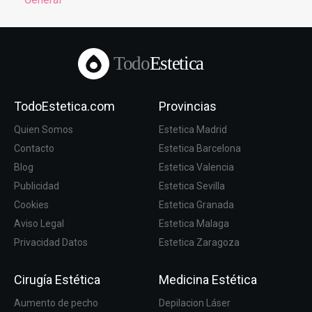
Todo
Estetica
TodoEstetica.com
Provincias
Quien Somos
Estetica Madrid
Contacto
Estetica Barcelona
Blog
Estetica Valencia
Publicidad
Estetica Sevilla
Cookies
Estetica Granada
Aviso Legal
Estetica Malaga
Privacidad Datos
Estetica Zaragoza
Cirugía Estética
Medicina Estética
Aumento de pecho
Depilacion Láser