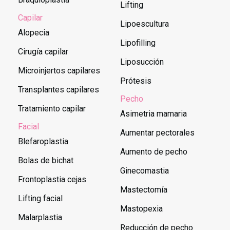
Lifting
Capilar
Lipoescultura
Alopecia
Lipofilling
Cirugía capilar
Liposucción
Microinjertos capilares
Prótesis
Transplantes capilares
Pecho
Tratamiento capilar
Asimetria mamaria
Facial
Aumentar pectorales
Blefaroplastia
Aumento de pecho
Bolas de bichat
Ginecomastia
Frontoplastia cejas
Mastectomía
Lifting facial
Mastopexia
Malarplastia
Reducción de pecho