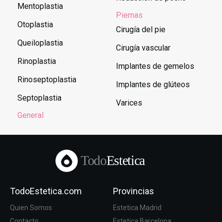
Mentoplastia
Piernas
Otoplastia
Cirugía del pie
Queiloplastia
Cirugía vascular
Rinoplastia
Implantes de gemelos
Rinoseptoplastia
Implantes de glúteos
Septoplastia
Varices
General
Todo
Estetica
TodoEstetica.com
Provincias
Quien Somos
Estetica Madrid
Contacto
Estetica Barcelona