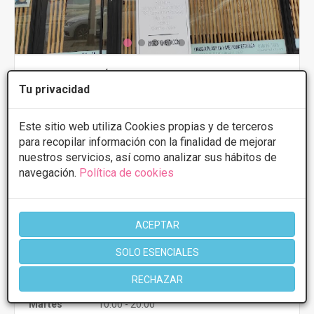
NOVACLINIK MÉDICA
Tu privacidad
5
10 Opiniones
Avda de la Buhaira 6, Sevilla
VER MAPA
Este sitio web utiliza Cookies propias y de terceros
para recopilar información con la finalidad de mejorar
nuestros servicios, así como analizar sus hábitos de
PRIMERA CONSULTA GRATUITA & FINANCIACIÓN A
navegación.
Política de cookies
MEDIDA
Cicatrices
Desde 250€
Presupuestos con
5% de descuento *
ACEPTAR
SOLO ESENCIALES
CONSULTAR/CITA/PRESUPUESTO
RECHAZAR
Lunes
10:00 - 20:00
Martes
10:00 - 20:00