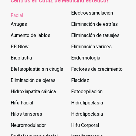
Centros en Cadiz de Medicina estética:
Electroestimulación
Facial
Arrugas
Eliminación de estrías
Aumento de labios
Eliminación de tatuajes
BB Glow
Eliminación varices
Bioplastia
Endermología
Blefaroplastia sin cirugía
Factores de crecimiento
Eliminación de ojeras
Flacidez
Hidroxiapatita cálcica
Fotodepilación
Hifu Facial
Hidrolipoclasia
Hilos tensores
Hidrolipoclasia
Neuromodulador
Hifu Corporal