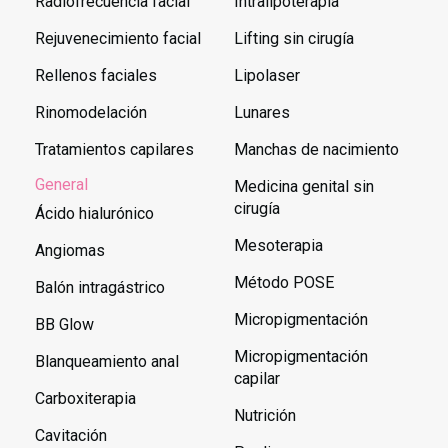
Radiofrecuencia facial
Intralipoterapia
Rejuvenecimiento facial
Lifting sin cirugía
Rellenos faciales
Lipolaser
Rinomodelación
Lunares
Tratamientos capilares
Manchas de nacimiento
General
Medicina genital sin
cirugía
Ácido hialurónico
Mesoterapia
Angiomas
Método POSE
Balón intragástrico
Micropigmentación
BB Glow
Micropigmentación
Blanqueamiento anal
capilar
Carboxiterapia
Nutrición
Cavitación