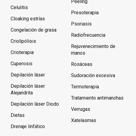
Peeling
Celulitis
Presoterapia
Cloaking estrías
Psoriasis
Congelación de grasa
Radiofrecuencia
Criolipólisis
Rejuvenecimiento de
Crioterapia
manos
Cuperosis
Rosáceas
Depilación láser
Sudoración excesiva
Depilación láser
Termoterapia
Alejandrita
Tratamiento antimanchas
Depilación láser Diodo
Verrugas
Dietas
Xatelasmas
Drenaje linfático