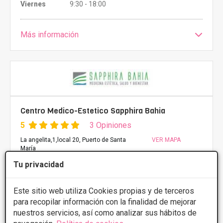
Viernes
9:30 - 18:00
Más información
Centro Medico-Estetico Sapphira Bahia
5
3 Opiniones
La angelita,1,local 20, Puerto de Santa
VER MAPA
María
Tu privacidad
PRIMERA CONSULTA GRATUITA & FINANCIACIÓN A
MEDIDA
Este sitio web utiliza Cookies propias y de terceros
para recopilar información con la finalidad de mejorar
Manchas de nacimiento
Desde 150€
nuestros servicios, así como analizar sus hábitos de
Presupuestos con
15% de descuento *