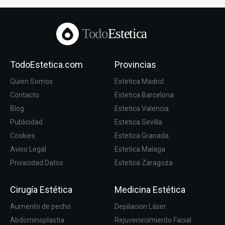
Todo
Estetica
TodoEstetica.com
Provincias
Quien Somos
Estetica Madrid
Contacto
Estetica Barcelona
Blog
Estetica Valencia
Publicidad
Estetica Sevilla
Cookies
Estetica Granada
Aviso Legal
Estetica Malaga
Privacidad Datos
Estetica Zaragoza
Cirugía Estética
Medicina Estética
Aumento de pecho
Depilacion Láser
Abdominoplastia
Rejuvenecimiento Facial