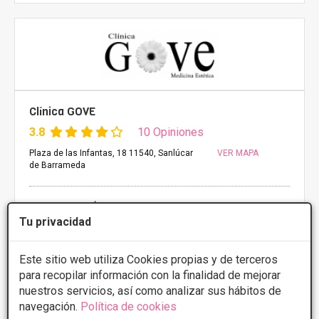
Clínica GOVE
3.8
10 Opiniones
Plaza de las Infantas, 18 11540, Sanlúcar
VER MAPA
de Barrameda
FINANCIACIÓN A MEDIDA
Tu privacidad
Depilación láser
Desde 30€
Este sitio web utiliza Cookies propias y de terceros
CONSULTAR/CITA/PRESUPUESTO
para recopilar información con la finalidad de mejorar
nuestros servicios, así como analizar sus hábitos de
Lunes
10:00 - 15:00
navegación.
Política de cookies
Martes
10:00 - 14:00 16:00 - 20:00