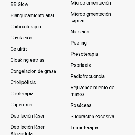
Micropigmentación
BB Glow
Micropigmentación
Blanqueamiento anal
capilar
Carboxiterapia
Nutrición
Cavitación
Peeling
Celulitis
Presoterapia
Cloaking estrías
Psoriasis
Congelación de grasa
Radiofrecuencia
Criolipólisis
Rejuvenecimiento de
Crioterapia
manos
Cuperosis
Rosáceas
Depilación láser
Sudoración excesiva
Depilación láser
Termoterapia
Alejandrita