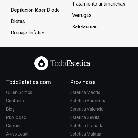
Tratamiento antimanchas
Depilación láser Diodo
Verrugas
Dietas
Xatelasmas
Drenaje linfático
Todo
Estetica
TodoEstetica.com
Provincias
Quien Somos
Estetica Madrid
Contacto
Estetica Barcelona
Blog
Estetica Valencia
Publicidad
Estetica Sevilla
Cookies
Estetica Granada
Aviso Legal
Estetica Malaga