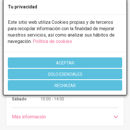
Tu privacidad
Salon Pepi
Este sitio web utiliza Cookies propias y de terceros
4
7 Opiniones
para recopilar información con la finalidad de mejorar
C/ Plaza de San Anton, 9, Bajo,
VER MAPA
nuestros servicios, así como analizar sus hábitos de
Benavente, Zamora
navegación.
Política de cookies
CONSULTAR/CITA/PRESUPUESTO
ACEPTAR
SOLO ESENCIALES
Martes
10:00 - 14:00 16:00 - 19:00
Miércoles
9:00 - 14:00
RECHAZAR
Jueves
10:00 - 14:00 16:00 - 19:00
Viernes
9:30 - 14:00 16:00 - 19:00
Sábado
10:00 - 14:00
Más información