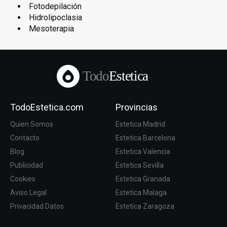
Fotodepilación
Hidrolipoclasia
Mesoterapia
Todo
Estetica
TodoEstetica.com
Provincias
Quien Somos
Estetica Madrid
Contacto
Estetica Barcelona
Blog
Estetica Valencia
Publicidad
Estetica Sevilla
Cookies
Estetica Granada
Aviso Legal
Estetica Malaga
Privacidad Datos
Estetica Zaragoza