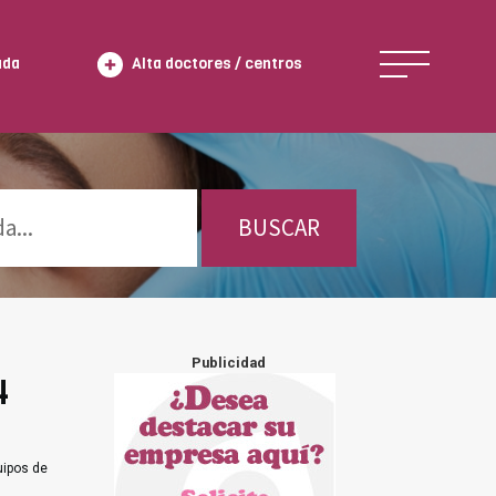
ada
Alta doctores / centros
BUSCAR
Publicidad
4
uipos de