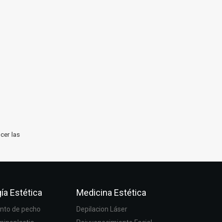
cer las
ía Estética
Medicina Estética
to de pecho
Depilacion Láser