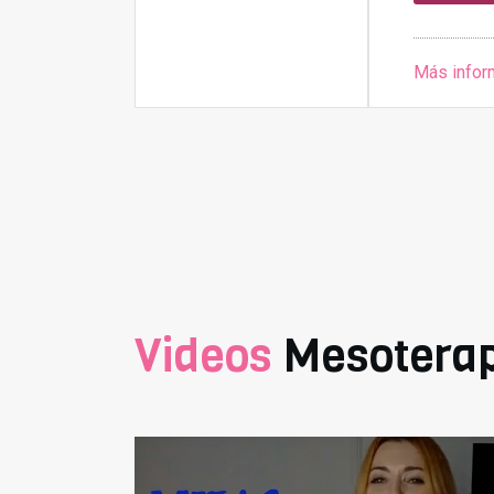
Más infor
Videos
Mesoterap