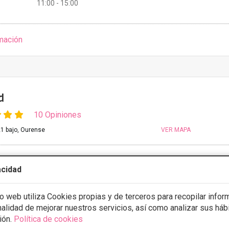
11:00 - 15:00
mación
d
10 Opiniones
1 bajo, Ourense
VER MAPA
ia
Desde 200€
acidad
stos con
5% de descuento *
io web utiliza Cookies propias y de terceros para recopilar infor
ULTAR/CITA/PRESUPUESTO
inalidad de mejorar nuestros servicios, así como analizar sus háb
ión.
Política de cookies