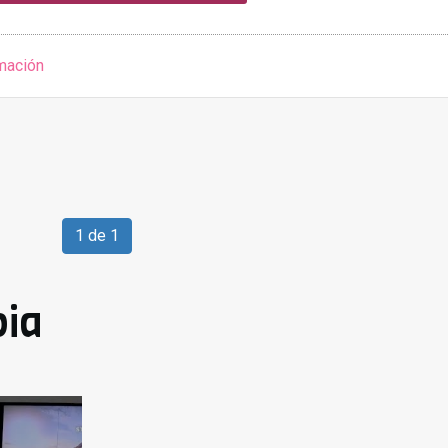
mación
1 de 1
ia