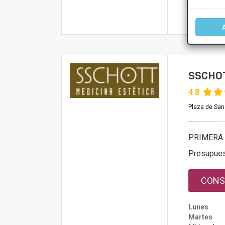
Más infor
SSCHOT
4.8
Plaza de San
PRIMERA 
Presupue
CONS
Lunes
Martes