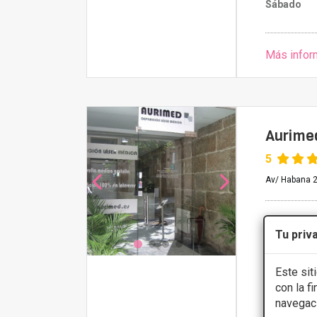
Sábado
Más infor
Aurime
5
Av/ Habana 2
Mesoterap
Tu priv
Presupue
Este sit
CONS
con la f
navegac