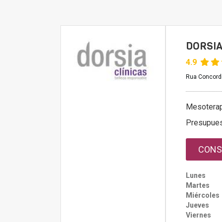
DORSIA
4.9
Rua Concordi
Mesoterap
Presupue
CONS
Lunes
Martes
Miércoles
Jueves
Viernes