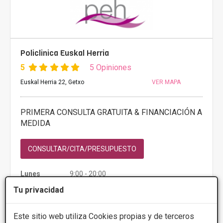
Policlinica Euskal Herria
5
5 Opiniones
Euskal Herria 22, Getxo
VER MAPA
PRIMERA CONSULTA GRATUITA & FINANCIACIÓN A
MEDIDA
CONSULTAR/CITA/PRESUPUESTO
Lunes
9:00 - 20:00
Martes
9:00 - 20:00
Tu privacidad
Miércoles
9:00 - 20:00
Jueves
9:00 - 20:00
Viernes
9:00 - 20:00
Este sitio web utiliza Cookies propias y de terceros