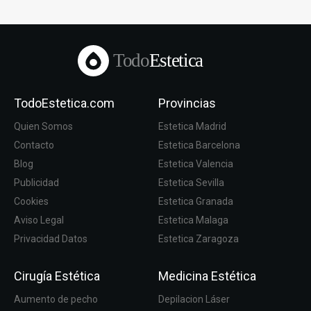
Todo
Estetica
TodoEstetica.com
Provincias
Quien Somos
Estetica Madrid
Contacto
Estetica Barcelona
Blog
Estetica Valencia
Publicidad
Estetica Sevilla
Cookies
Estetica Granada
Aviso Legal
Estetica Malaga
Privacidad Datos
Estetica Zaragoza
Cirugía Estética
Medicina Estética
Aumento de pecho
Depilacion Láser