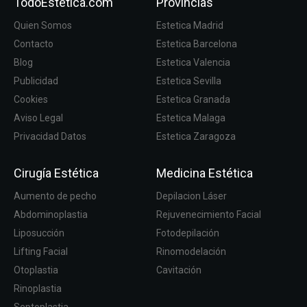
TodoEstetica.com
Provincias
Quien Somos
Estetica Madrid
Contacto
Estetica Barcelona
Blog
Estetica Valencia
Publicidad
Estetica Sevilla
Cookies
Estetica Granada
Aviso Legal
Estetica Malaga
Privacidad Datos
Estetica Zaragoza
Cirugía Estética
Medicina Estética
Aumento de pecho
Depilacion Láser
Abdominoplastia
Rejuvenecimiento Facial
Liposucción
Fotodepilación
Lifting Facial
Rinomodelación
Otoplastia
Cavitación
Rinoplastia