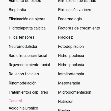
Aumento de labios
Eliminación de estrías
Bioplastia
Eliminación varices
Eliminación de ojeras
Endermología
Hidroxiapatita cálcica
Factores de crecimiento
Hilos tensores
Flacidez
Neuromodulador
Fotodepilación
Radiofrecuencia facial
Hidrolipoclasia
Rejuvenecimiento facial
Hidrolipoclasia
Rellenos faciales
Intralipoterapia
Rinomodelación
Mesoterapia
Tratamientos capilares
Micropigmentación
General
Nutrición
Ácido hialurónico
Peeling