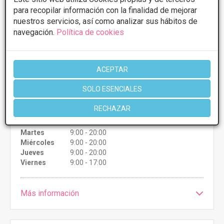
para recopilar información con la finalidad de mejorar
nuestros servicios, así como analizar sus hábitos de
PRIMERA CONSULTA GRATUITA & FINANCIACIÓN A
navegación.
Política de cookies
MEDIDA
Tratamientos desde 20€
ACEPTAR
Presupuestos con
5% de descuento *
SOLO ESENCIALES
CONSULTAR/CITA/PRESUPUESTO
RECHAZAR
Lunes
9:00 - 20:00
Martes
9:00 - 20:00
Miércoles
9:00 - 20:00
Jueves
9:00 - 20:00
Viernes
9:00 - 17:00
Más información