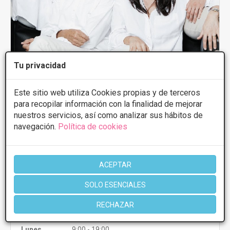
Tu privacidad
Clinica Morano
Este sitio web utiliza Cookies propias y de terceros
para recopilar información con la finalidad de mejorar
3.7
6 Opiniones
nuestros servicios, así como analizar sus hábitos de
Baron de Pinopar , 12 - 1, Palma de
VER MAPA
navegación.
Política de cookies
Mallorca
PRIMERA CONSULTA GRATUITA
ACEPTAR
Rejuvenecimiento de manos
Desde 150€
SOLO ESENCIALES
CONSULTAR/CITA/PRESUPUESTO
RECHAZAR
Lunes
9:00 - 19:00