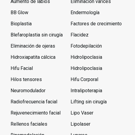
Aumento de labios
Eliminación varices
BB Glow
Endermología
Bioplastia
Factores de crecimiento
Blefaroplastia sin cirugía
Flacidez
Eliminación de ojeras
Fotodepilación
Hidroxiapatita cálcica
Hidrolipoclasia
Hifu Facial
Hidrolipoclasia
Hilos tensores
Hifu Corporal
Neuromodulador
Intralipoterapia
Radiofrecuencia facial
Lifting sin cirugía
Rejuvenecimiento facial
Lipo Vaser
Rellenos faciales
Lipolaser