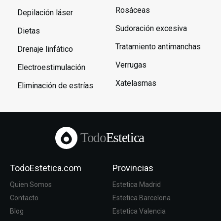
Rosáceas
Depilación láser
Sudoración excesiva
Dietas
Tratamiento antimanchas
Drenaje linfático
Verrugas
Electroestimulación
Xatelasmas
Eliminación de estrías
Todo
Estetica
TodoEstetica.com
Provincias
Quien Somos
Estetica Madrid
Contacto
Estetica Barcelona
Blog
Estetica Valencia