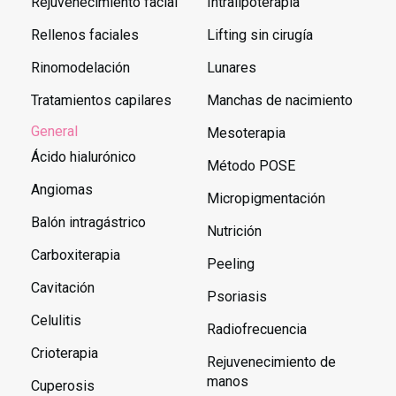
Rejuvenecimiento facial
Intralipoterapia
Rellenos faciales
Lifting sin cirugía
Rinomodelación
Lunares
Tratamientos capilares
Manchas de nacimiento
General
Mesoterapia
Ácido hialurónico
Método POSE
Angiomas
Micropigmentación
Balón intragástrico
Nutrición
Carboxiterapia
Peeling
Cavitación
Psoriasis
Celulitis
Radiofrecuencia
Crioterapia
Rejuvenecimiento de
manos
Cuperosis