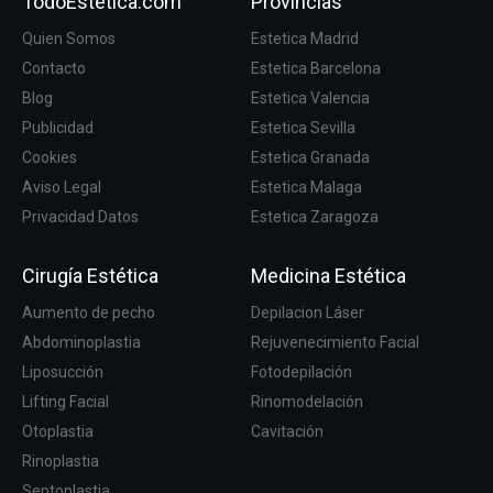
TodoEstetica.com
Provincias
Quien Somos
Estetica Madrid
Contacto
Estetica Barcelona
Blog
Estetica Valencia
Publicidad
Estetica Sevilla
Cookies
Estetica Granada
Aviso Legal
Estetica Malaga
Privacidad Datos
Estetica Zaragoza
Cirugía Estética
Medicina Estética
Aumento de pecho
Depilacion Láser
Abdominoplastia
Rejuvenecimiento Facial
Liposucción
Fotodepilación
Lifting Facial
Rinomodelación
Otoplastia
Cavitación
Rinoplastia
Septoplastia