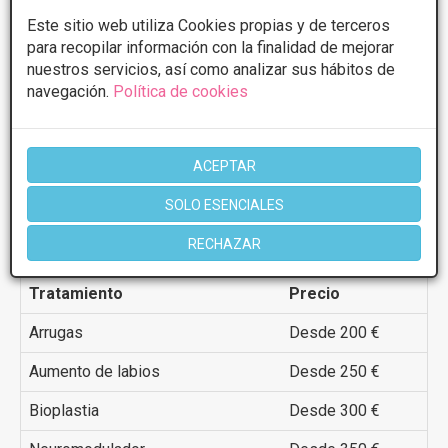
Este sitio web utiliza Cookies propias y de terceros
para recopilar información con la finalidad de mejorar
nuestros servicios, así como analizar sus hábitos de
navegación.
Política de cookies
Precios
tratamientos
ACEPTAR
* Estos precios son una estimación y en ningún caso se
SOLO ESENCIALES
corresponden con el precio que el centro puede ofrecer. Pueden
estar desactualizados o ser erróneos, contacte con el centro para
RECHAZAR
recibir la información que desee.
Tratamiento
Precio
Arrugas
Desde 200 €
Aumento de labios
Desde 250 €
Bioplastia
Desde 300 €