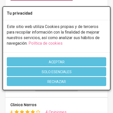
Lunes
10:00 - 14:00 17:00 - 20:30
Tu privacidad
Martes
10:00 - 20:30
Miércoles
10:00 - 14:00 17:00 - 20:30
Jueves
10:00 - 14:00 17:00 - 20:30
Este sitio web utiliza Cookies propias y de terceros
Viernes
10:00 - 14:00 17:00 - 20:00
para recopilar información con la finalidad de mejorar
nuestros servicios, así como analizar sus hábitos de
navegación.
Política de cookies
Más información
ACEPTAR
SOLO ESENCIALES
RECHAZAR
Clínica Narros
4
4 Opiniones