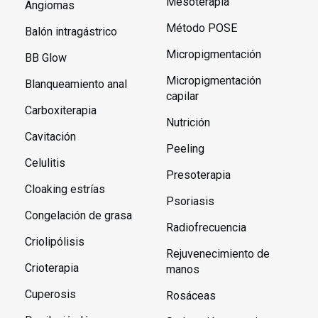
Mesoterapia
Angiomas
Método POSE
Balón intragástrico
Micropigmentación
BB Glow
Micropigmentación
Blanqueamiento anal
capilar
Carboxiterapia
Nutrición
Cavitación
Peeling
Celulitis
Presoterapia
Cloaking estrías
Psoriasis
Congelación de grasa
Radiofrecuencia
Criolipólisis
Rejuvenecimiento de
Crioterapia
manos
Cuperosis
Rosáceas