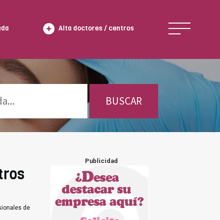
ada
Alta doctores / centros
BUSCAR
Publicidad
tros
sionales de