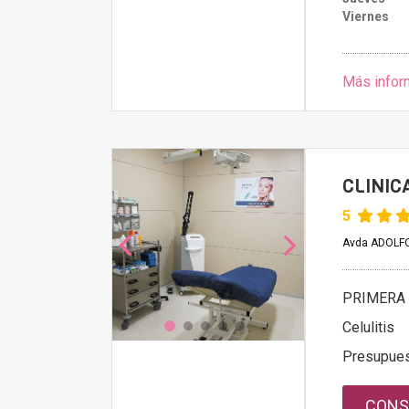
Viernes
Más infor
CLINIC
5
Avda ADOLFO
PRIMERA 
Celulitis
Presupue
CONS