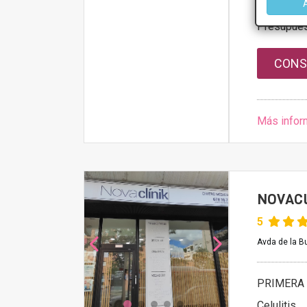
Celulitis
Presupue
CONS
Más infor
NOVACL
5
Avda de la Bu
PRIMERA 
Celulitis