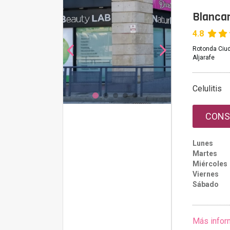
Blancar
4.8
Rotonda Ciud
Aljarafe
Celulitis
CONS
Lunes
Martes
Miércoles
Viernes
Sábado
Más infor