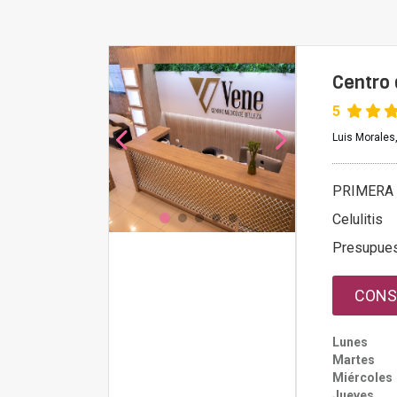
Centro 
5
Luis Morales, 
PRIMERA 
Celulitis
Presupue
CONS
Lunes
Martes
Miércoles
Jueves