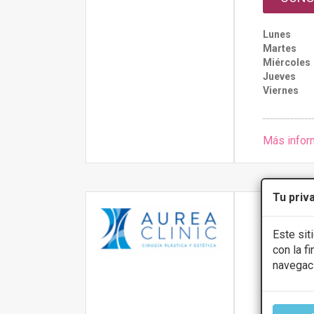
Lunes
Martes
Miércoles
Jueves
Viernes
Más infor
Tu priv
Aurea C
Este sit
Calle Real 34,
con la f
Cuesta
navegac
PRIMERA 