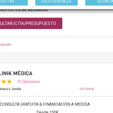
ACEPTAR
Desde 150€
SOLO ESENCIALES
RECHAZ
stos con
5% de descuento *
ULTAR/CITA/PRESUPUESTO
mación
INIK MÉDICA
10 Opiniones
haira 6, Sevilla
VER MAPA
CONSULTA GRATUITA & FINANCIACIÓN A MEDIDA
Desde 150€