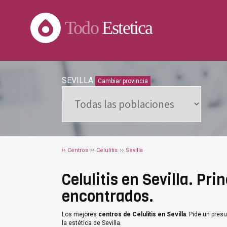
Todo
Estetica
SEVILLA
Cambiar provincia
Centros
Celulitis
Sevilla
Celulitis en Sevilla. Pri
encontrados.
Los mejores
centros de Celulitis en Sevilla
. Pide un pre
la estética de Sevilla.