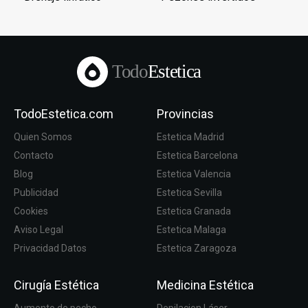
Todo
Estetica
TodoEstetica.com
Provincias
Quien Somos
Estetica Madrid
Contacto
Estetica Barcelona
Blog
Estetica Valencia
Publicidad
Estetica Sevilla
Cookies
Estetica Granada
Aviso Legal
Estetica Malaga
Privacidad Datos
Estetica Zaragoza
Cirugía Estética
Medicina Estética
Aumento de pecho
Depilacion Láser