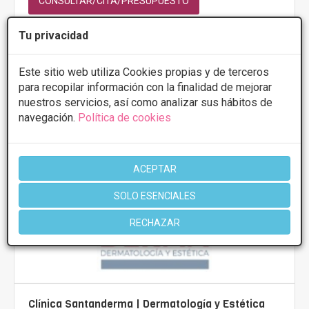
CONSULTAR/CITA/PRESUPUESTO
Tu privacidad
Lunes
10:00 - 13:00 16:00 - 20:00
Martes
16:00 - 20:00
Miércoles
10:00 - 13:00 16:00 - 20:00
Este sitio web utiliza Cookies propias y de terceros
Jueves
10:00 - 13:00 16:00 - 20:00
para recopilar información con la finalidad de mejorar
Viernes
10:00 - 13:00 16:00 - 20:00
nuestros servicios, así como analizar sus hábitos de
navegación.
Política de cookies
Más información
ACEPTAR
SOLO ESENCIALES
RECHAZAR
Clínica Santanderma | Dermatología y Estética