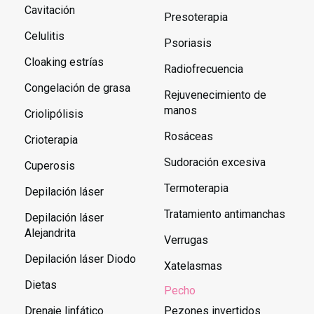
Cavitación
Presoterapia
Celulitis
Psoriasis
Cloaking estrías
Radiofrecuencia
Congelación de grasa
Rejuvenecimiento de
manos
Criolipólisis
Rosáceas
Crioterapia
Sudoración excesiva
Cuperosis
Termoterapia
Depilación láser
Tratamiento antimanchas
Depilación láser
Alejandrita
Verrugas
Depilación láser Diodo
Xatelasmas
Dietas
Pecho
Drenaje linfático
Pezones invertidos