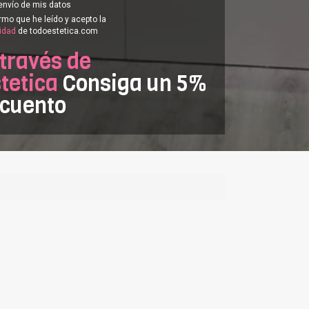
envío de mis datos
rmo que he leído y acepto la
cidad
de todoestetica.com
 través de
tetica
Consiga un 5%
scuento