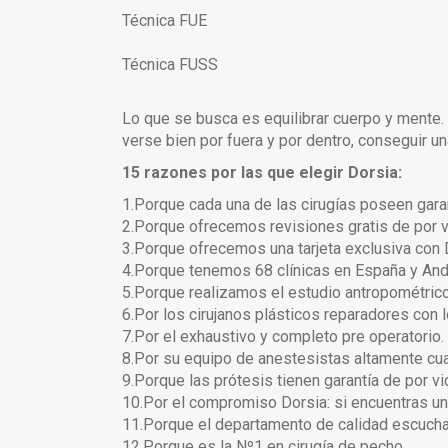
Técnica FUE
Técnica FUSS
Lo que se busca es equilibrar cuerpo y mente. 
verse bien por fuera y por dentro, conseguir un
15 razones por las que elegir Dorsia:
1.Porque cada una de las cirugías poseen garan
2.Porque ofrecemos revisiones gratis de por v
3.Porque ofrecemos una tarjeta exclusiva con 
4.Porque tenemos 68 clínicas en España y And
5.Porque realizamos el estudio antropométrico
6.Por los cirujanos plásticos reparadores con 
7.Por el exhaustivo y completo pre operatorio.
8.Por su equipo de anestesistas altamente cua
9.Porque las prótesis tienen garantía de por vi
10.Por el compromiso Dorsia: si encuentras un 
11.Porque el departamento de calidad escucha
12.Porque es la Nº1 en cirugía de pecho.