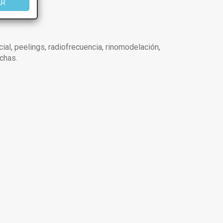
AR
cial, peelings, radiofrecuencia, rinomodelación,
nchas.