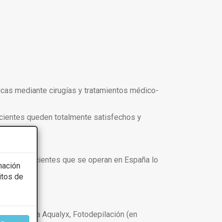
ticas mediante cirugías y tratamientos médico-
pacientes queden totalmente satisfechos y
e cada 4 pacientes que se operan en España lo
mación
itos de
e glúteos.
 sin cirugía Aqualyx, Fotodepilación (en