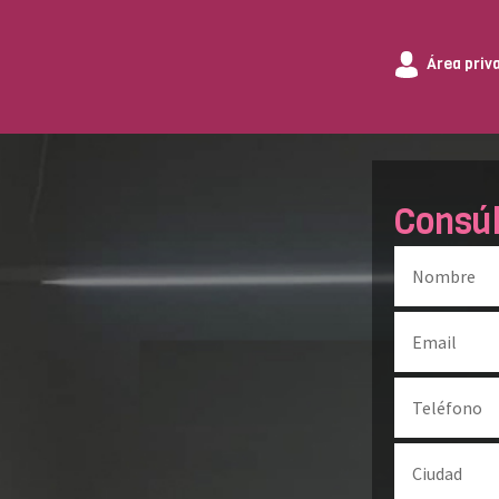
Área priv
Consú