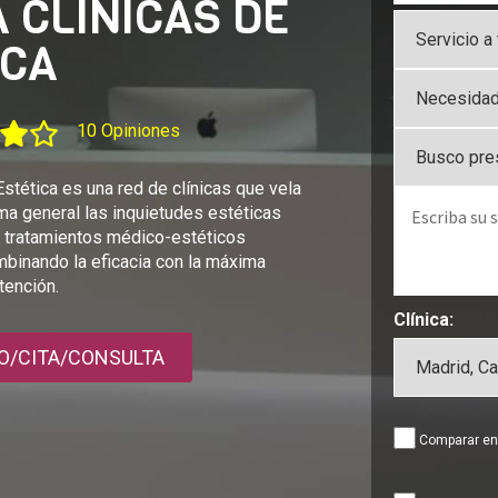
 CLINICAS DE
ICA
10 Opiniones
Estética es una red de clínicas que vela
ma general las inquietudes estéticas
y tratamientos médico-estéticos
binando la eficacia con la máxima
tención.
Clínica:
O/CITA/CONSULTA
Comparar ent