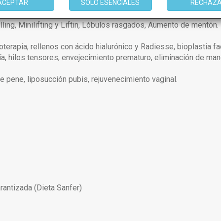
cas seleccionadas).
ACEPTAR
SOLO ESENCIALES
RECHAZ
filling, Minilifting y Liftin, Lóbulos rasgados, Aumento de mentón.
oterapia, rellenos con ácido hialurónico y Radiesse, bioplastia fa
ugía, hilos tensores, envejecimiento prematuro, eliminación de ma
e pene, liposucción pubis, rejuvenecimiento vaginal.
antizada (Dieta Sanfer)