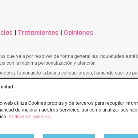
cios
|
Tratamientos
|
Opiniones
icas que vela por resolver de forma general las inquietudes esté
ia con la máxima personalización y atención.
 Andorra, fusionando la buena calidad-precio, haciendo que los 
acidad
cción, elevación, recambio de prótesis, asimetría mamaria). 1 d
io web utiliza Cookies propias y de terceros para recopilar infor
inalidad de mejorar nuestros servicios, así como analizar sus háb
ión.
Política de cookies
ech lipo, abdominoplastia, dermolipectomia, lipofilling, aumento d
, rejuvenecimiento de manos, eliminación de varices, Liposucción