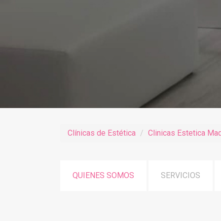
Clínicas de Estética
Clinicas Estetica Mad
QUIENES SOMOS
SERVICIOS