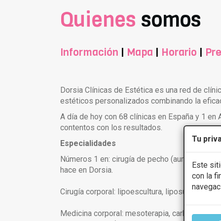
Quienes
somos
Información
|
Mapa
|
Horario
|
Pre
Dorsia Clínicas de Estética es una red de clín
estéticos personalizados combinando la eficac
A día de hoy con 68 clínicas en España y 1 en
contentos con los resultados.
Tu priv
Especialidades
Números 1 en: cirugía de pecho (aumento, redu
Este sit
hace en Dorsia.
con la f
navegac
Cirugía corporal: lipoescultura, liposucción Str
Medicina corporal: mesoterapia, carboxiterapia