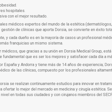
 obesidad.
res hospitales.
iva con el mejor resultado.
ales médicos expertos del mundo de la estética (dermatólogos, 
estión de clínicas que aporta Dorsia, se convierte en éxito tota
te, y cada dueño es en la mayoría de casos un profesional médico
 demás franquicias un mismo sistema.
or médicos, que gracias a su unión en Dorsia Medical Group, est
ase fundamental que es ser los mejores y satisfacer cada día a m
por España y Andorra y tiene más de 14 años de experiencia; Dor
médico de las clínicas, compuesto por los profesionales altamente
rsia se realizan continuamente estudios para innovar en tratamie
 ofertar lo mejor del mercado en medicina y cirugía estética. S
r nivel en todas sus ciudades y con cirujanos miembros del SEC