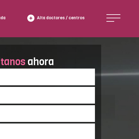
ada
Alta doctores / centros
ltanos
ahora