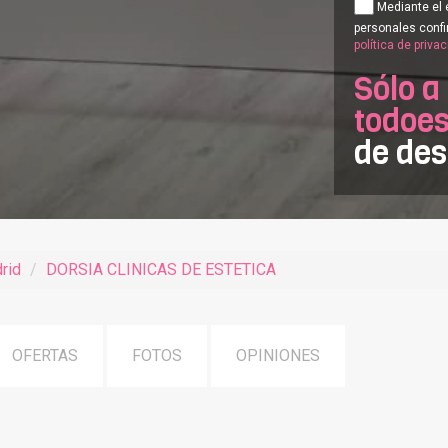
Mediante el 
personales confi
política de priva
Sólo a
todoes
de de
rid
DORSIA CLINICAS DE ESTETICA
OFERTAS
FOTOS
OPINIONES