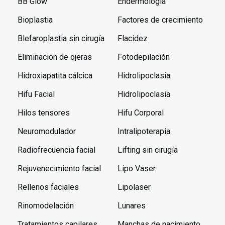
BB Glow
Endermología
Bioplastia
Factores de crecimiento
Blefaroplastia sin cirugía
Flacidez
Eliminación de ojeras
Fotodepilación
Hidroxiapatita cálcica
Hidrolipoclasia
Hifu Facial
Hidrolipoclasia
Hilos tensores
Hifu Corporal
Neuromodulador
Intralipoterapia
Radiofrecuencia facial
Lifting sin cirugía
Rejuvenecimiento facial
Lipo Vaser
Rellenos faciales
Lipolaser
Rinomodelación
Lunares
Tratamientos capilares
Manchas de nacimiento