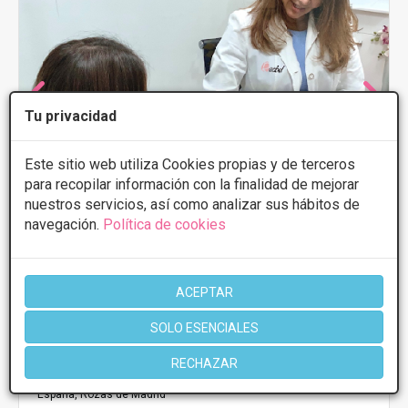
Tu privacidad
Este sitio web utiliza Cookies propias y de terceros
para recopilar información con la finalidad de mejorar
nuestros servicios, así como analizar sus hábitos de
navegación.
Política de cookies
ACEPTAR
Dra. Mariela Barroso Clinica Reabel
SOLO ESENCIALES
4.8
50 Opiniones
RECHAZAR
Clínica Reabel: Calle Copenhague,12,
VER MAPA
Local 3, 28232. Las Rozas, Madrid,
España, Rozas de Madrid