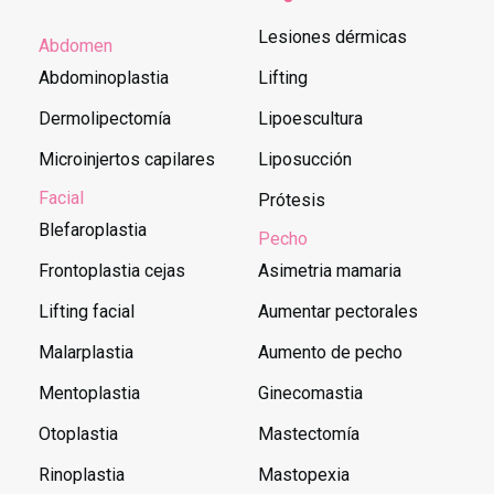
Lesiones dérmicas
Abdomen
Abdominoplastia
Lifting
Dermolipectomía
Lipoescultura
Microinjertos capilares
Liposucción
Facial
Prótesis
Blefaroplastia
Pecho
Frontoplastia cejas
Asimetria mamaria
Lifting facial
Aumentar pectorales
Malarplastia
Aumento de pecho
Mentoplastia
Ginecomastia
Otoplastia
Mastectomía
Rinoplastia
Mastopexia