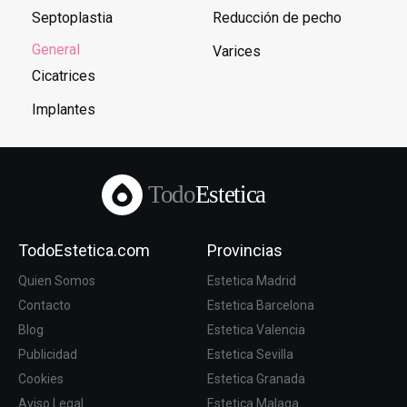
Septoplastia
Reducción de pecho
General
Varices
Cicatrices
Implantes
Todo
Estetica
TodoEstetica.com
Provincias
Quien Somos
Estetica Madrid
Contacto
Estetica Barcelona
Blog
Estetica Valencia
Publicidad
Estetica Sevilla
Cookies
Estetica Granada
Aviso Legal
Estetica Malaga