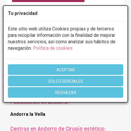
Tu privacidad
Más información
Este sitio web utiliza Cookies propias y de terceros
para recopilar información con la finalidad de mejorar
nuestros servicios, así como analizar sus hábitos de
navegación.
Política de cookies
1 de 1
* Información orientativa, el descuento puede variar en función del
ACEPTAR
tratamiento y centro elegidos. Consulte los centros para conocer las
ofertas y descuentos que ofrecen.
SOLO ESENCIALES
RECHAZAR
Poblaciones en Andorra:
Andorra la Vella
Centros en Andorra de Cirugía estética: