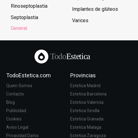
Rinoseptoplastia
Implantes de glúteos
Septoplastia
Varices
General
Todo
Estetica
TodoEstetica.com
Provincias
Quien Somos
Estetica Madrid
Contacto
Estetica Barcelona
Blog
Estetica Valencia
Publicidad
Estetica Sevilla
Cookies
Estetica Granada
Aviso Legal
Estetica Malaga
Privacidad Datos
Estetica Zaragoza