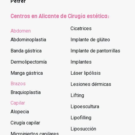
Petrer
Centros en Alicante de Cirugía estética:
Cicatrices
Abdomen
Abdominoplastia
Implante de glúteo
Banda gástrica
Implante de pantorrillas
Dermolipectomía
Implantes
Manga gástrica
Láser lipólisis
Brazos
Lesiones dérmicas
Braquioplastia
Lifting
Capilar
Lipoescultura
Alopecia
Lipofilling
Cirugía capilar
Liposucción
Microinjertos capilares