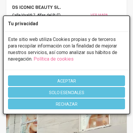
DS ICONIC BEAUTY SL.
Calle Vivaldi 7, Alfas del Pi (l')
VER MAPA
Tu privacidad
PRIMERA CONSULTA GRATUITA & FINANCIACIÓN A
Este sitio web utiliza Cookies propias y de terceros
MEDIDA
para recopilar información con la finalidad de mejorar
Tratamientos desde 50€
nuestros servicios, así como analizar sus hábitos de
Presupuestos con
5% de descuento *
navegación.
Política de cookies
CONSULTAR/CITA/PRESUPUESTO
ACEPTAR
SOLO ESENCIALES
Más información
RECHAZAR