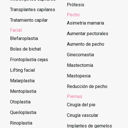
Prótesis
Transplantes capilares
Pecho
Tratamiento capilar
Asimetria mamaria
Facial
Aumentar pectorales
Blefaroplastia
Aumento de pecho
Bolas de bichat
Ginecomastia
Frontoplastia cejas
Mastectomía
Lifting facial
Mastopexia
Malarplastia
Reducción de pecho
Mentoplastia
Piernas
Otoplastia
Cirugía del pie
Queiloplastia
Cirugía vascular
Rinoplastia
Implantes de gemelos