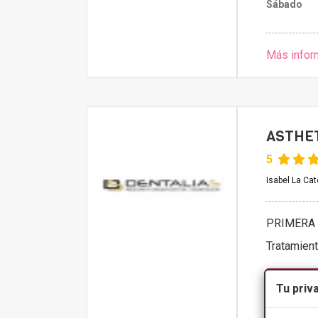
Sábado
Más infor
ASTHE
5
Isabel La Cat
PRIMERA 
Tratamien
CONS
Tu priv