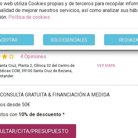
io web utiliza Cookies propias y de terceros para recopilar infor
inalidad de mejorar nuestros servicios, así como analizar sus háb
mación
ión.
Política de cookies
ACEPTAR
SOLO ESENCIALES
RECHAZ
z Villar
4 Opiniones
nta Cruz, Planta 2, Clínica 32 del Centro de
VER MAPA
édicas CCM, 39100 Santa Cruz de Bezana,
antander
CONSULTA GRATUITA & FINANCIACIÓN A MEDIDA
tos desde 50€
stos con
10% de descuento *
ULTAR/CITA/PRESUPUESTO