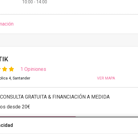
10:00 - 14:00
mación
TIK
1 Opiniones
olica 4, Santander
VER MAPA
CONSULTA GRATUITA & FINANCIACIÓN A MEDIDA
tos desde 20€
ULTAR/CITA/PRESUPUESTO
acidad