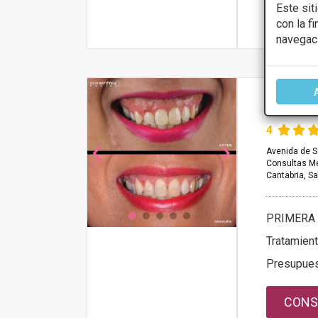
Este sit
con la f
Más infor
navegac
Dr. Pere
4
Avenida de Sa
Consultas M
Cantabria, S
PRIMERA 
Tratamien
Presupue
CONS