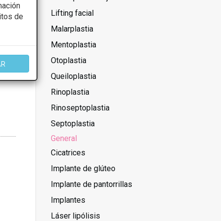
mación
Lifting facial
itos de
Malarplastia
Mentoplastia
Otoplastia
AR
Queiloplastia
Rinoplastia
Rinoseptoplastia
Septoplastia
General
Cicatrices
Implante de glúteo
Implante de pantorrillas
Implantes
Láser lipólisis