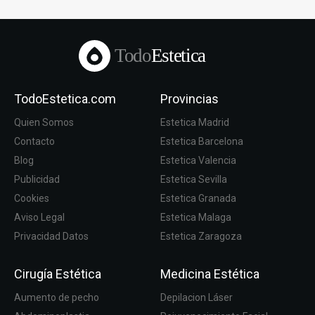
Todo
Estetica
TodoEstetica.com
Provincias
Quien Somos
Estetica Madrid
Contacto
Estetica Barcelona
Blog
Estetica Valencia
Publicidad
Estetica Sevilla
Cookies
Estetica Granada
Aviso Legal
Estetica Malaga
Privacidad Datos
Estetica Zaragoza
Cirugía Estética
Medicina Estética
Aumento de pecho
Depilacion Láser