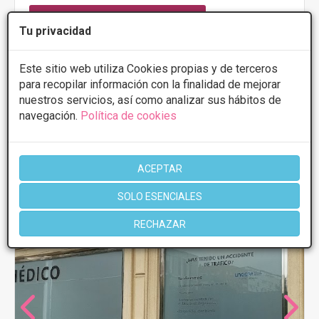
CONSULTAR/CITA/PRESUPUESTO
Tu privacidad
Lunes
9:00 - 14:00 16:00 - 20:30
Este sitio web utiliza Cookies propias y de terceros
Martes
9:00 - 14:00 16:00 - 20:30
para recopilar información con la finalidad de mejorar
Miércoles
9:00 - 14:00 16:00 - 20:30
Jueves
9:00 - 14:00 16:00 - 20:30
nuestros servicios, así como analizar sus hábitos de
Viernes
9:00 - 14:00 16:00 - 20:30
navegación.
Política de cookies
Sábado
9:00 - 14:00
ACEPTAR
SOLO ESENCIALES
RECHAZAR