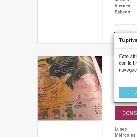
Viernes
Sábado
Más infor
Tu priv
Este sit
con la f
BIO IM
navegac
ENRIQUE BENI
Presupue
CONS
Lunes
Miércoles