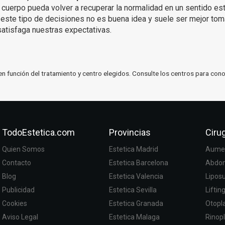
cuerpo pueda volver a recuperar la normalidad en un sentido est
 este tipo de decisiones no es buena idea y suele ser mejor tom
satisfaga nuestras expectativas.
en función del tratamiento y centro elegidos. Consulte los centros para cono
TodoEstetica.com
Provincias
Cirug
Quien Somos
Estetica Madrid
Aumen
Contacto
Estetica Barcelona
Abdom
Blog
Estetica Valencia
Lipos
Publicidad
Estetica Sevilla
Liftin
Cookies
Estetica Granada
Otopla
Aviso Legal
Estetica Malaga
Rinopl