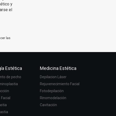
ético y
arse el
cer las
ía Estética
Medicina Estética
to de pecho
Depilacion Láser
inoplastia
Rejuvenecimiento Facial
ucción
Fotodepilación
g Facial
Rinomodelación
stia
Cavitación
astia