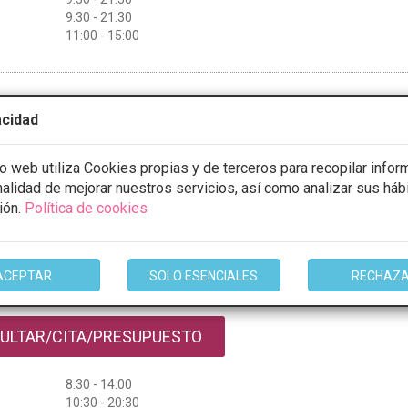
9:30 - 21:30
11:00 - 15:00
mación
acidad
io web utiliza Cookies propias y de terceros para recopilar infor
inalidad de mejorar nuestros servicios, así como analizar sus háb
AGEN CENTRO MEDICO
ión.
Política de cookies
TO CHAVARRI Nº 6 -1º, Guadalajara
VER MAPA
ACEPTAR
SOLO ESENCIALES
RECHAZ
stos con
5% de descuento *
ULTAR/CITA/PRESUPUESTO
8:30 - 14:00
10:30 - 20:30