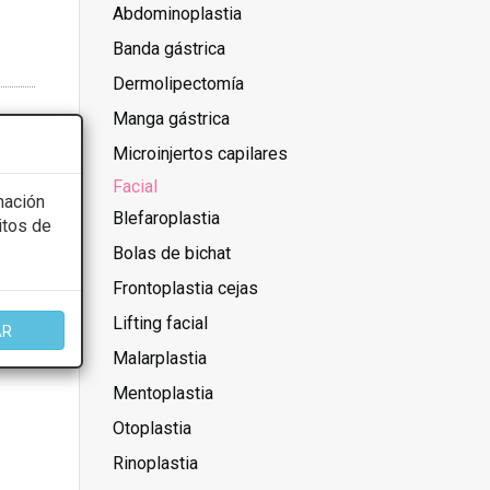
Abdominoplastia
Banda gástrica
Dermolipectomía
Manga gástrica
Microinjertos capilares
Facial
mación
Blefaroplastia
itos de
Bolas de bichat
Frontoplastia cejas
Lifting facial
AR
Malarplastia
Mentoplastia
Otoplastia
Rinoplastia