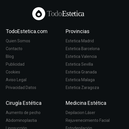
Todo
Estetica
TodoEstetica.com
Provincias
Quien Somos
Estetica Madrid
Contacto
Estetica Barcelona
Blog
Estetica Valencia
Publicidad
Estetica Sevilla
Cookies
Estetica Granada
Aviso Legal
Estetica Malaga
Privacidad Datos
Estetica Zaragoza
Cirugía Estética
Medicina Estética
Aumento de pecho
Depilacion Láser
Abdominoplastia
Rejuvenecimiento Facial
Liposucción
Fotodepilación