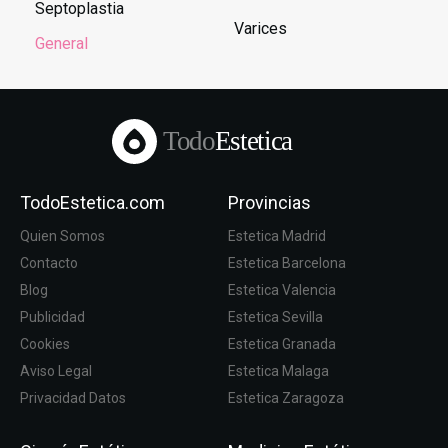
Septoplastia
Varices
General
Todo
Estetica
TodoEstetica.com
Provincias
Quien Somos
Estetica Madrid
Contacto
Estetica Barcelona
Blog
Estetica Valencia
Publicidad
Estetica Sevilla
Cookies
Estetica Granada
Aviso Legal
Estetica Malaga
Privacidad Datos
Estetica Zaragoza