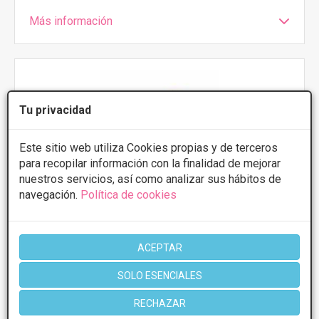
Más información
Tu privacidad
Este sitio web utiliza Cookies propias y de terceros
para recopilar información con la finalidad de mejorar
Centro Medico Cruz Conde - Dra. Beatriz
Andicoberry
nuestros servicios, así como analizar sus hábitos de
navegación.
Política de cookies
cruz conde 19-6 planta, Córdoba
VER MAPA
PRIMERA CONSULTA GRATUITA
ACEPTAR
Presupuestos con
5% de descuento *
SOLO ESENCIALES
CONSULTAR/CITA/PRESUPUESTO
RECHAZAR