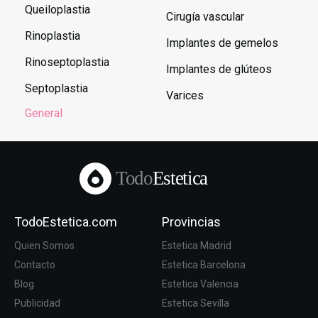
Queiloplastia
Cirugía vascular
Rinoplastia
Implantes de gemelos
Rinoseptoplastia
Implantes de glúteos
Septoplastia
Varices
General
Todo
Estetica
TodoEstetica.com
Provincias
Quien Somos
Estetica Madrid
Contacto
Estetica Barcelona
Blog
Estetica Valencia
Publicidad
Estetica Sevilla