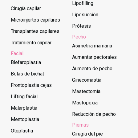
Lipofilling
Cirugía capilar
Liposucción
Microinjertos capilares
Prótesis
Transplantes capilares
Pecho
Tratamiento capilar
Asimetria mamaria
Facial
Aumentar pectorales
Blefaroplastia
Aumento de pecho
Bolas de bichat
Ginecomastia
Frontoplastia cejas
Mastectomía
Lifting facial
Mastopexia
Malarplastia
Reducción de pecho
Mentoplastia
Piernas
Otoplastia
Cirugía del pie