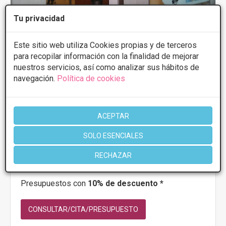
Tu privacidad
Este sitio web utiliza Cookies propias y de terceros
para recopilar información con la finalidad de mejorar
nuestros servicios, así como analizar sus hábitos de
navegación.
Política de cookies
Instituto Marsil
3.7
9 Opiniones
AVDA., SANTA MARINA 11, Badajoz
VER MAPA
ACEPTAR
SOLO ESENCIALES
PRIMERA CONSULTA GRATUITA & FINANCIACIÓN A
MEDIDA
RECHAZAR
Cicatrices
Desde 2500€
Presupuestos con
10% de descuento *
CONSULTAR/CITA/PRESUPUESTO