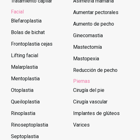
Tratamiento capilar
Asimetria mamaria
Facial
Aumentar pectorales
Blefaroplastia
Aumento de pecho
Bolas de bichat
Ginecomastia
Frontoplastia cejas
Mastectomía
Lifting facial
Mastopexia
Malarplastia
Reducción de pecho
Mentoplastia
Piernas
Otoplastia
Cirugía del pie
Queiloplastia
Cirugía vascular
Rinoplastia
Implantes de glúteos
Rinoseptoplastia
Varices
Septoplastia