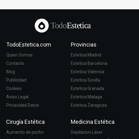
Todo
Estetica
TodoEstetica.com
Provincias
Quien Somos
Estetica Madrid
Contacto
Estetica Barcelona
Blog
Estetica Valencia
Publicidad
Estetica Sevilla
Cookies
Estetica Granada
Aviso Legal
Estetica Malaga
Privacidad Datos
Estetica Zaragoza
Cirugía Estética
Medicina Estética
Aumento de pecho
Depilacion Láser