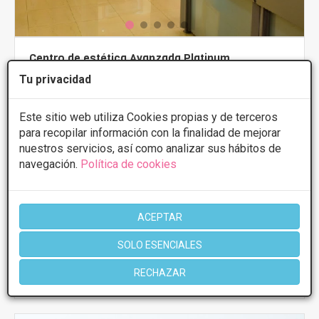
Centro de estética Avanzada Platinum
2.1
7 Opiniones
Tu privacidad
Elcano, 4, Bilbao
VER MAPA
Este sitio web utiliza Cookies propias y de terceros
para recopilar información con la finalidad de mejorar
PRIMERA CONSULTA GRATUITA & FINANCIACIÓN A
nuestros servicios, así como analizar sus hábitos de
MEDIDA
navegación.
Política de cookies
Presupuestos con
5% de descuento *
ACEPTAR
CONSULTAR/CITA/PRESUPUESTO
SOLO ESENCIALES
RECHAZAR
Más información