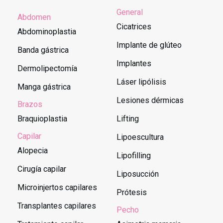
General
Abdomen
Cicatrices
Abdominoplastia
Implante de glúteo
Banda gástrica
Implantes
Dermolipectomía
Láser lipólisis
Manga gástrica
Lesiones dérmicas
Brazos
Braquioplastia
Lifting
Capilar
Lipoescultura
Alopecia
Lipofilling
Cirugía capilar
Liposucción
Microinjertos capilares
Prótesis
Transplantes capilares
Pecho