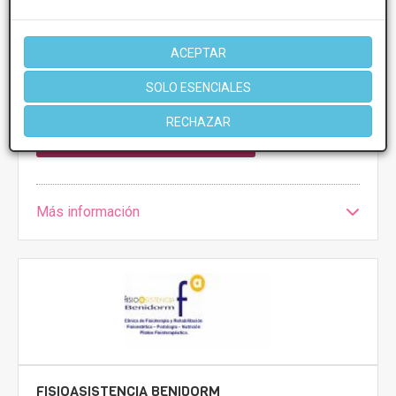
PRIMERA CONSULTA GRATUITA & FINANCIACIÓN A
ACEPTAR
MEDIDA
SOLO ESENCIALES
Cicatrices
Desde 200€
RECHAZAR
CONSULTAR/CITA/PRESUPUESTO
Más información
FISIOASISTENCIA BENIDORM