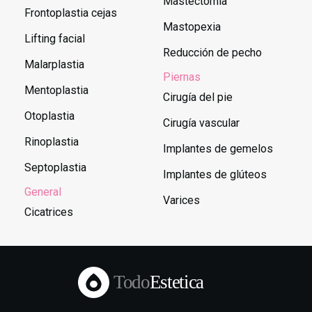
Mastectomía
Frontoplastia cejas
Mastopexia
Lifting facial
Reducción de pecho
Malarplastia
Piernas
Mentoplastia
Cirugía del pie
Otoplastia
Cirugía vascular
Rinoplastia
Implantes de gemelos
Septoplastia
Implantes de glúteos
General
Varices
Cicatrices
Todo
Estetica