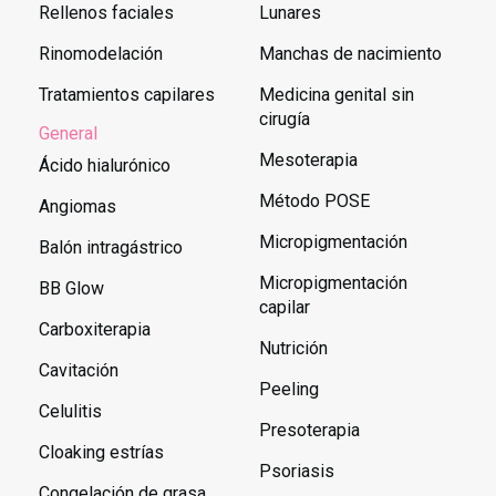
Rellenos faciales
Lunares
Rinomodelación
Manchas de nacimiento
Tratamientos capilares
Medicina genital sin
cirugía
General
Mesoterapia
Ácido hialurónico
Método POSE
Angiomas
Micropigmentación
Balón intragástrico
Micropigmentación
BB Glow
capilar
Carboxiterapia
Nutrición
Cavitación
Peeling
Celulitis
Presoterapia
Cloaking estrías
Psoriasis
Congelación de grasa