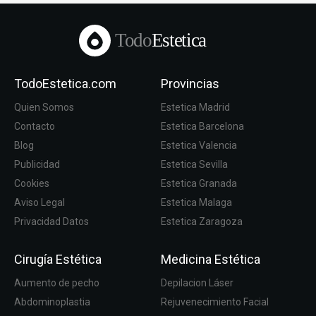
Todo
Estetica
TodoEstetica.com
Provincias
Quien Somos
Estetica Madrid
Contacto
Estetica Barcelona
Blog
Estetica Valencia
Publicidad
Estetica Sevilla
Cookies
Estetica Granada
Aviso Legal
Estetica Malaga
Privacidad Datos
Estetica Zaragoza
Cirugía Estética
Medicina Estética
Aumento de pecho
Depilacion Láser
Abdominoplastia
Rejuvenecimiento Facial