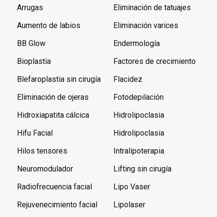
Arrugas
Eliminación de tatuajes
Aumento de labios
Eliminación varices
BB Glow
Endermología
Bioplastia
Factores de crecimiento
Blefaroplastia sin cirugía
Flacidez
Eliminación de ojeras
Fotodepilación
Hidroxiapatita cálcica
Hidrolipoclasia
Hifu Facial
Hidrolipoclasia
Hilos tensores
Intralipoterapia
Neuromodulador
Lifting sin cirugía
Radiofrecuencia facial
Lipo Vaser
Rejuvenecimiento facial
Lipolaser