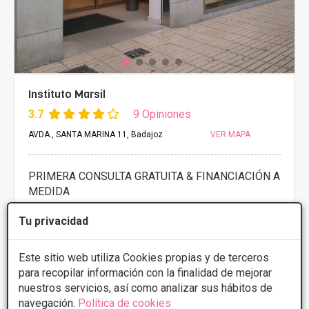
Instituto Marsil
3.7
9 Opiniones
AVDA., SANTA MARINA 11, Badajoz
VER MAPA
PRIMERA CONSULTA GRATUITA & FINANCIACIÓN A
MEDIDA
Implantes
Desde 2500€
Tu privacidad
Presupuestos con
10% de descuento *
Este sitio web utiliza Cookies propias y de terceros
CONSULTAR/CITA/PRESUPUESTO
para recopilar información con la finalidad de mejorar
nuestros servicios, así como analizar sus hábitos de
navegación.
Política de cookies
Lunes
8:30 - 14:00 16:00 - 21:00