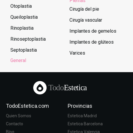
Piernas
Otoplastia
Cirugía del pie
Queiloplastia
Cirugía vascular
Rinoplastia
Implantes de gemelos
Rinoseptoplastia
Implantes de glúteos
Septoplastia
Varices
General
Todo
Estetica
TodoEstetica.com
Provincias
Quien Somos
Estetica Madrid
Contacto
Estetica Barcelona
Blog
Estetica Valencia