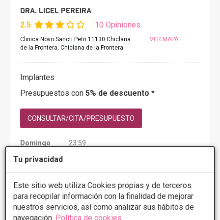
DRA. LICEL PEREIRA
2.5
10 Opiniones
Clinica Novo Sancti Petri 11130 Chiclana
VER MAPA
de la Frontera, Chiclana de la Frontera
Implantes
Presupuestos con
5% de descuento *
CONSULTAR/CITA/PRESUPUESTO
Domingo
23:59
Lunes
0:00 -
Tu privacidad
Más información
Este sitio web utiliza Cookies propias y de terceros
para recopilar información con la finalidad de mejorar
nuestros servicios, así como analizar sus hábitos de
navegación.
Política de cookies