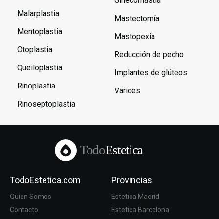
Ginecomastia
Malarplastia
Mastectomía
Mentoplastia
Mastopexia
Otoplastia
Reducción de pecho
Queiloplastia
Implantes de glúteos
Rinoplastia
Varices
Rinoseptoplastia
Todo
Estetica
TodoEstetica.com
Provincias
Quien Somos
Estetica Madrid
Contacto
Estetica Barcelona