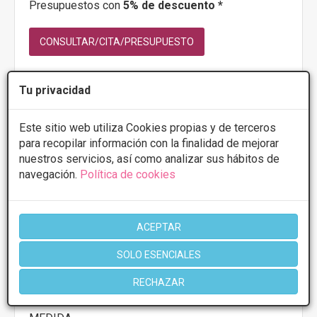
Presupuestos con
5% de descuento *
CONSULTAR/CITA/PRESUPUESTO
Tu privacidad
Más información
Este sitio web utiliza Cookies propias y de terceros
para recopilar información con la finalidad de mejorar
nuestros servicios, así como analizar sus hábitos de
navegación.
Política de cookies
ACEPTAR
IMSEI CLINIC
Avenida Estados Unidos, sn - 35100, San
VER MAPA
SOLO ESENCIALES
Bartolomé de Tirajana
RECHAZAR
PRIMERA CONSULTA GRATUITA & FINANCIACIÓN A