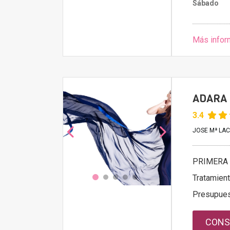
Sábado
Más infor
ADARA 
3.4
JOSE Mª LACO
PRIMERA 
Tratamien
Presupue
CONS