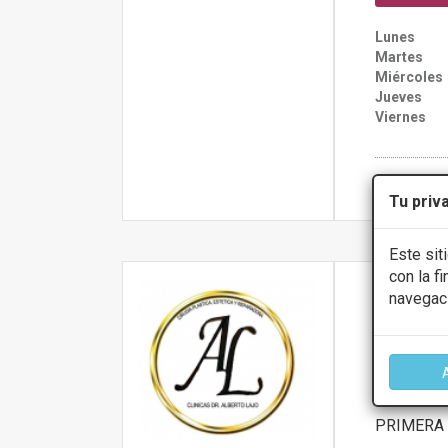
Lunes
Martes
Miércoles
Jueves
Viernes
Más infor
Tu priv
Este sit
con la f
Clinica 
navegac
4.2
GARCIA MORAT
PRIMERA 