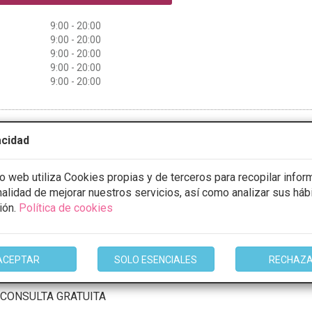
9:00 - 20:00
9:00 - 20:00
9:00 - 20:00
9:00 - 20:00
9:00 - 20:00
mación
acidad
io web utiliza Cookies propias y de terceros para recopilar infor
inalidad de mejorar nuestros servicios, así como analizar sus háb
Dr.lajo
ión.
Política de cookies
5 Opiniones
O, 23, Valladolid
VER MAPA
ACEPTAR
SOLO ESENCIALES
RECHAZ
CONSULTA GRATUITA