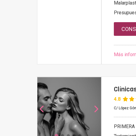
Malarplast
Presupue
CONS
Más infor
Clínic
4.8
C/ López Góm
PRIMERA 