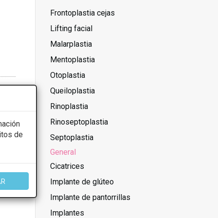
Frontoplastia cejas
Lifting facial
Malarplastia
Mentoplastia
Otoplastia
Queiloplastia
Rinoplastia
Rinoseptoplastia
mación
itos de
Septoplastia
General
Cicatrices
Implante de glúteo
AR
Implante de pantorrillas
Implantes