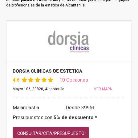
de
Malarplastia en Alcantarilla
y serás atendido por los mejores equipos
de profesionales de la estética de Alcantarilla.
DORSIA CLINICAS DE ESTETICA
4.6
10 Opiniones
Mayor 106, 30820, Alcantarilla
VER MAPA
Malarplastia
Desde 3995€
Presupuestos con
5% de descuento *
CONSULTAR/CITA/PRESUPUESTO