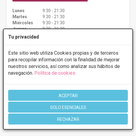
Lunes
9:30 - 21:30
Martes
9:30 - 21:30
Miércoles
9:30 - 21:30
Jueves
9:30 - 21:30
Viernes
9:30 - 21:30
Tu privacidad
Sábado
11:00 - 15:00
Este sitio web utiliza Cookies propias y de terceros
Más información
para recopilar información con la finalidad de mejorar
nuestros servicios, así como analizar sus hábitos de
navegación.
Política de cookies
1 de 1
ACEPTAR
SOLO ESENCIALES
* Información orientativa, el descuento puede variar en función del
tratamiento y centro elegidos. Consulte los centros para conocer las
RECHAZAR
ofertas y descuentos que ofrecen.