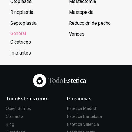
Otoplastia
Mastectomía
Rinoplastia
Mastopexia
Septoplastia
Reducción de pecho
General
Varices
Cicatrices
Implantes
Todo
Estetica
TodoEstetica.com
Provincias
Quien Somos
Estetica Madrid
Contacto
Estetica Barcelona
Blog
Estetica Valencia