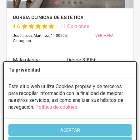
DORSIA CLINICAS DE ESTETICA
4.6
11 Opiniones
José Lopez Martinez, 1 - 30205,
VER MAPA
Cartagena
Malarplastia
Desde 3995€
Tu privacidad
Presupuestos con
5% de descuento *
Este sitio web utiliza Cookies propias y de terceros
CONSULTAR/CITA/PRESUPUESTO
para recopilar información con la finalidad de mejorar
nuestros servicios, así como analizar sus hábitos de
Lunes
9:30 - 21:30
navegación.
Política de cookies
Martes
9:30 - 21:30
Miércoles
9:30 - 21:30
Jueves
9:30 - 21:30
Viernes
9:30 - 21:30
ACEPTAR
Sábado
11:00 - 15:00