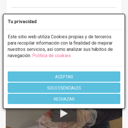
Más información
Tu privacidad
Este sitio web utiliza Cookies propias y de terceros
para recopilar información con la finalidad de mejorar
1 de 1
nuestros servicios, así como analizar sus hábitos de
navegación.
Política de cookies
Videos
Manchas de nacimiento
ACEPTAR
SOLO ESENCIALES
RECHAZAR