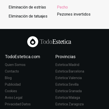
Eliminación de estrías
Pecho
Pezones invertidos
Eliminación de tatuajes
Todo
Estetica
TodoEstetica.com
Provincias
Quien Somos
Estetica Madrid
Contacto
Estetica Barcelona
Blog
Estetica Valencia
Publicidad
Estetica Sevilla
Cookies
Estetica Granada
Aviso Legal
Estetica Malaga
Privacidad Datos
Estetica Zaragoza