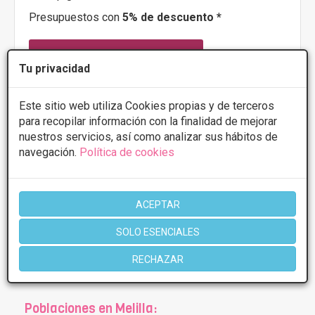
Presupuestos con
5% de descuento *
CONSULTAR/CITA/PRESUPUESTO
Tu privacidad
Este sitio web utiliza Cookies propias y de terceros
Más información
para recopilar información con la finalidad de mejorar
nuestros servicios, así como analizar sus hábitos de
navegación.
Política de cookies
1 de 1
ACEPTAR
* Información orientativa, el descuento puede variar en función del
SOLO ESENCIALES
tratamiento y centro elegidos. Consulte los centros para conocer las
ofertas y descuentos que ofrecen.
RECHAZAR
Poblaciones en Melilla: