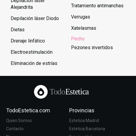
Depilación láser
Tratamiento antimanchas
Alejandrita
Verrugas
Depilación láser Diodo
Xatelasmas
Dietas
Pecho
Drenaje linfático
Pezones invertidos
Electroestimulación
Eliminación de estrías
Todo
Estetica
TodoEstetica.com
Provincias
Quien Somos
Estetica Madrid
Contacto
Estetica Barcelona