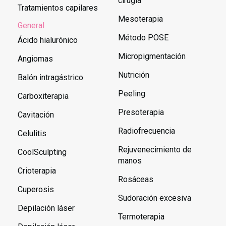
cirugía
Tratamientos capilares
Mesoterapia
General
Método POSE
Ácido hialurónico
Micropigmentación
Angiomas
Nutrición
Balón intragástrico
Peeling
Carboxiterapia
Presoterapia
Cavitación
Radiofrecuencia
Celulitis
Rejuvenecimiento de
CoolSculpting
manos
Crioterapia
Rosáceas
Cuperosis
Sudoración excesiva
Depilación láser
Termoterapia