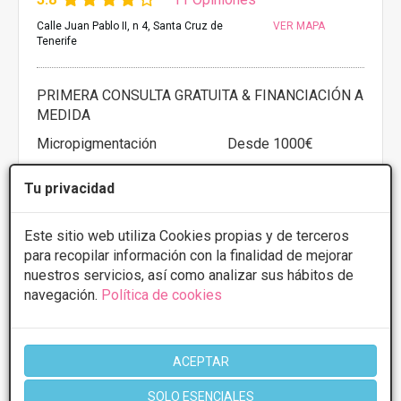
Calle Juan Pablo II, n 4, Santa Cruz de
VER MAPA
Tenerife
PRIMERA CONSULTA GRATUITA & FINANCIACIÓN A
MEDIDA
Micropigmentación
Desde 1000€
Presupuestos con
5% de descuento *
Tu privacidad
CONSULTAR/CITA/PRESUPUESTO
Este sitio web utiliza Cookies propias y de terceros
para recopilar información con la finalidad de mejorar
Lunes
10:00 - 13:00 15:00 - 21:00
nuestros servicios, así como analizar sus hábitos de
Martes
15:00 - 21:00
navegación.
Política de cookies
Miércoles
15:00 - 21:00
Jueves
15:00 - 21:00
Viernes
10:00 - 13:00 15:00 - 21:00
ACEPTAR
Más información
SOLO ESENCIALES