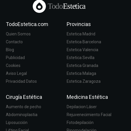
Todo
Estetica
TodoEstetica.com
Provincias
Quien Somos
Estetica Madrid
Contacto
Estetica Barcelona
Blog
Estetica Valencia
Publicidad
Estetica Sevilla
Cookies
Estetica Granada
Aviso Legal
Estetica Malaga
Privacidad Datos
Estetica Zaragoza
Cirugía Estética
Medicina Estética
Aumento de pecho
Depilacion Láser
Abdominoplastia
Rejuvenecimiento Facial
Liposucción
Fotodepilación
Lifting Facial
Rinomodelación