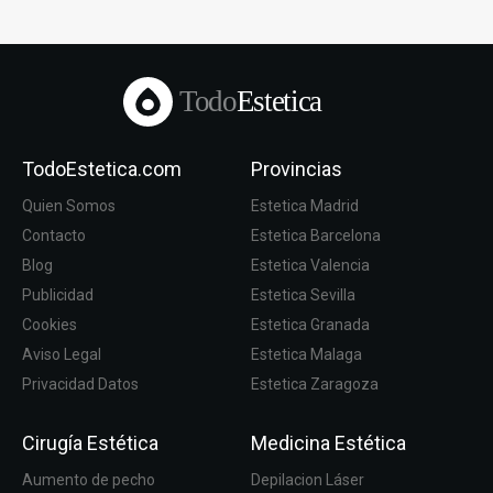
Todo
Estetica
TodoEstetica.com
Provincias
Quien Somos
Estetica Madrid
Contacto
Estetica Barcelona
Blog
Estetica Valencia
Publicidad
Estetica Sevilla
Cookies
Estetica Granada
Aviso Legal
Estetica Malaga
Privacidad Datos
Estetica Zaragoza
Cirugía Estética
Medicina Estética
Aumento de pecho
Depilacion Láser