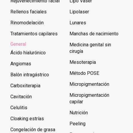
Rejuvenecimiento facial
Lipo Vaser
Rellenos faciales
Lipolaser
Rinomodelación
Lunares
Tratamientos capilares
Manchas de nacimiento
General
Medicina genital sin
cirugía
Ácido hialurónico
Mesoterapia
Angiomas
Método POSE
Balón intragástrico
Micropigmentación
Carboxiterapia
Micropigmentación
Cavitación
capilar
Celulitis
Nutrición
Cloaking estrías
Peeling
Congelación de grasa