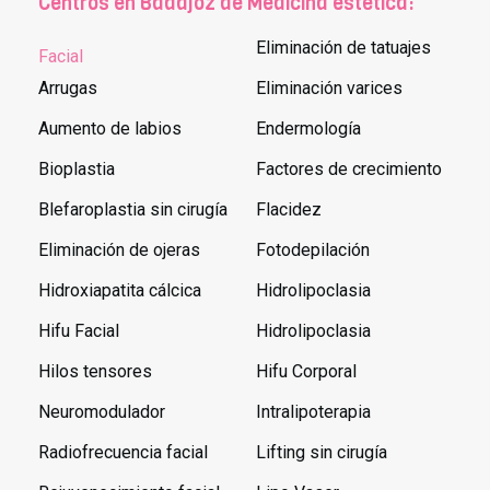
Centros en Badajoz de Medicina estética:
Eliminación de tatuajes
Facial
Arrugas
Eliminación varices
Aumento de labios
Endermología
Bioplastia
Factores de crecimiento
Blefaroplastia sin cirugía
Flacidez
Eliminación de ojeras
Fotodepilación
Hidroxiapatita cálcica
Hidrolipoclasia
Hifu Facial
Hidrolipoclasia
Hilos tensores
Hifu Corporal
Neuromodulador
Intralipoterapia
Radiofrecuencia facial
Lifting sin cirugía