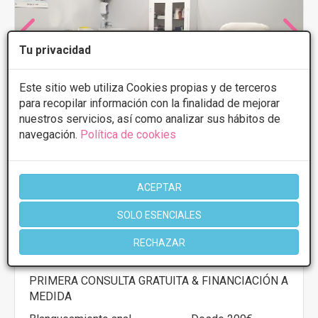
Tu privacidad
Este sitio web utiliza Cookies propias y de terceros
para recopilar información con la finalidad de mejorar
nuestros servicios, así como analizar sus hábitos de
navegación.
Política de cookies
ACEPTAR
Clínicas DH - Medicina Estética Avanzada
SOLO ESENCIALES
5
10 Opiniones
C/ San Antón 59, Granada
VER MAPA
RECHAZAR
PRIMERA CONSULTA GRATUITA & FINANCIACIÓN A
MEDIDA